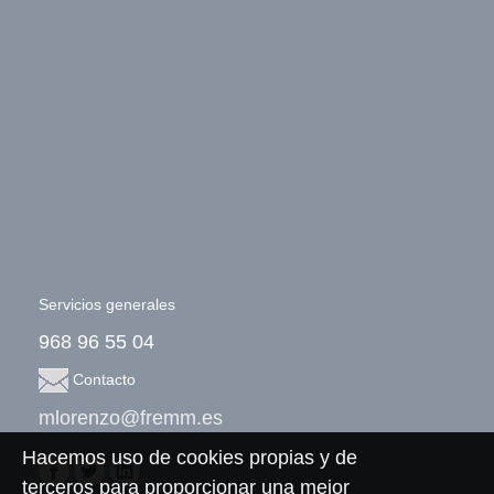
Servicios generales
968 96 55 04
Contacto
mlorenzo@fremm.es
Hacemos uso de cookies propias y de
terceros para proporcionar una mejor