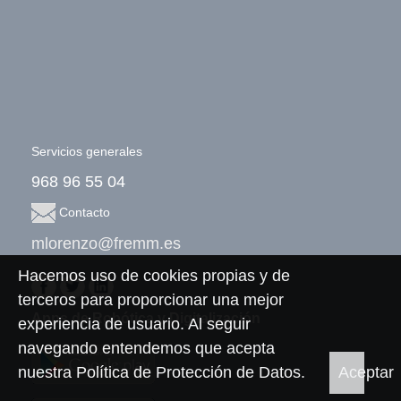
Servicios generales
968 96 55 04
Contacto
mlorenzo@fremm.es
Hacemos uso de cookies propias y de
terceros para proporcionar una mejor
Apps de Robótica y Digitalización
experiencia de usuario. Al seguir
navegando entendemos que acepta
nuestra
Política de Protección de Datos
.
Aceptar